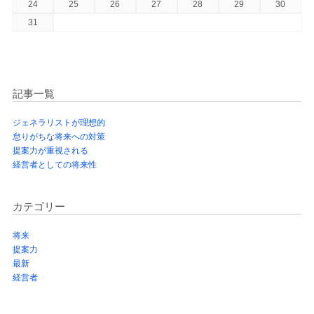
24
25
26
27
28
29
30
31
記事一覧
ジェネラリストが理想的
怠りがちな将来への対策
提案力が重視される
経営者としての将来性
カテゴリー
将来
提案力
最新
経営者