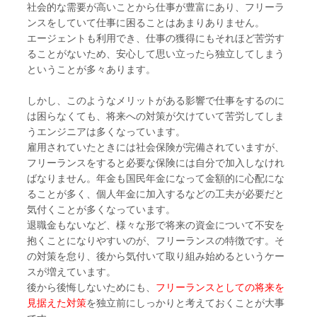
社会的な需要が高いことから仕事が豊富にあり、フリーラ
ンスをしていて仕事に困ることはあまりありません。
エージェントも利用でき、仕事の獲得にもそれほど苦労す
ることがないため、安心して思い立ったら独立してしまう
ということが多々あります。
しかし、このようなメリットがある影響で仕事をするのに
は困らなくても、将来への対策が欠けていて苦労してしま
うエンジニアは多くなっています。
雇用されていたときには社会保険が完備されていますが、
フリーランスをすると必要な保険には自分で加入しなけれ
ばなりません。年金も国民年金になって金額的に心配にな
ることが多く、個人年金に加入するなどの工夫が必要だと
気付くことが多くなっています。
退職金もないなど、様々な形で将来の資金について不安を
抱くことになりやすいのが、フリーランスの特徴です。そ
の対策を怠り、後から気付いて取り組み始めるというケー
スが増えています。
後から後悔しないためにも、
フリーランスとしての将来を
見据えた対策
を独立前にしっかりと考えておくことが大事